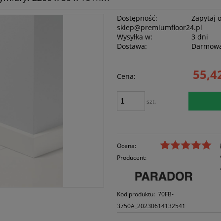
Dostępność:
Zapytaj o
sklep@premiumfloor24.pl
Wysyłka w:
3 dni
Dostawa:
Darmow
Cena nie zawiera ewentualnych kosztów
55,42
płatności
Cena:
szt.
Ocena:
Producent:
Kod produktu:
70FB-
3750A_20230614132541