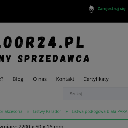
Zarejestruj się
z?
Blog
O nas
Kontakt
Certyfikaty
»
»
or akcesoria
Listwy Parador
Listwa podłogowa biała PARA
ymiary: 2200 x 50 x 16 mm