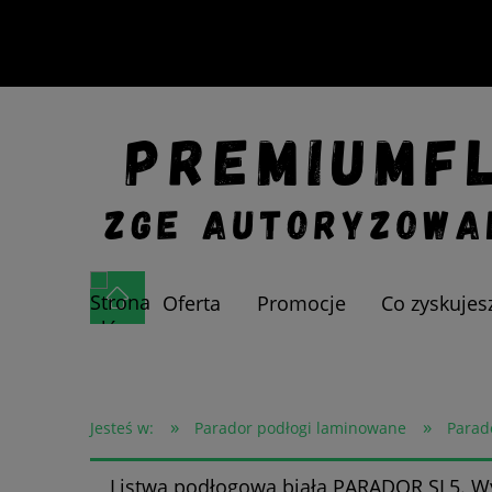
Oferta
Promocje
Co zyskujes
»
»
Jesteś w:
Parador podłogi laminowane
Parad
Listwa podłogowa biała PARADOR SL5. W