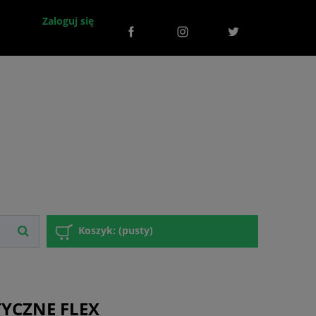
Zaloguj się
Koszyk:
(pusty)
TYCZNE FLEX