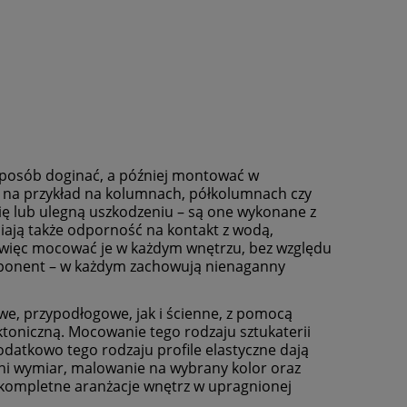
 sposób doginać, a później montować w
 – na przykład na kolumnach, półkolumnach czy
się lub ulegną uszkodzeniu – są one wykonane z
iają także odporność na kontakt z wodą,
więc mocować je w każdym wnętrzu, bez względu
omponent – w każdym zachowują nienaganny
owe, przypodłogowe, jak i ścienne, z pomocą
ktoniczną. Mocowanie tego rodzaju sztukaterii
odatkowo tego rodzaju profile elastyczne dają
dni wymiar, malowanie na wybrany kolor oraz
c kompletne aranżacje wnętrz w upragnionej