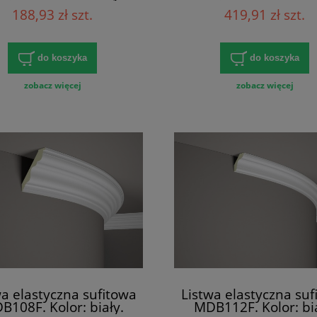
iary: 200 x 5.8 x 5.8
Wymiary: 200 x 10.7
188,93 zł szt.
419,91 zł szt.
[cm]
[cm]
do koszyka
do koszyka
zobacz więcej
zobacz więcej
wa elastyczna sufitowa
Listwa elastyczna suf
B108F. Kolor: biały.
MDB112F. Kolor: bia