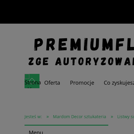
Oferta
Promocje
Co zyskujes
»
»
Jesteś w:
Mardom Decor sztukateria
Listwy s
Menu