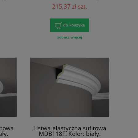
 x 12
Wymiary: 200 x 7.8 x 4.4
215,37 zł szt.
[cm]
do koszyka
zobacz więcej
itowa
Listwa elastyczna sufitowa
ły.
MDB118F. Kolor: biały.