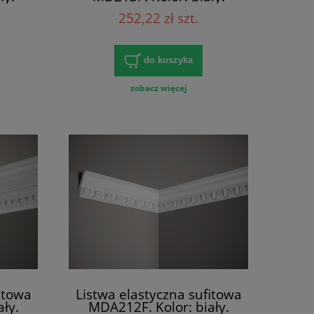
 [cm]
Wymiary: 200 x 8.1 x 8.1
252,22 zł szt.
[cm]
do koszyka
zobacz więcej
itowa
Listwa elastyczna sufitowa
ły.
MDA212F. Kolor: biały.