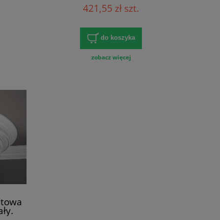
 4.4
Wymiary: 200 x 9.7 x 10 [cm]
421,55 zł szt.
do koszyka
zobacz więcej
itowa
ły.
 12.6