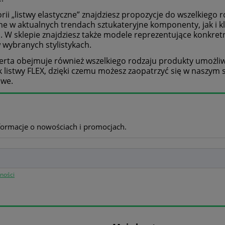
rii „listwy elastyczne” znajdziesz propozycje do wszelkiego
e w aktualnych trendach sztukateryjne komponenty, jak i kl
i. W sklepie znajdziesz także modele reprezentujące konkret
 wybranych stylistykach.
erta obejmuje również wszelkiego rodzaju produkty umożli
ak listwy FLEX, dzięki czemu możesz zaopatrzyć się w naszym
we.
nformacje o nowościach i promocjach.
tności