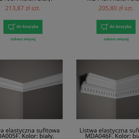
iary: 200 x 5.7 x 5.7
Wymiary: 200 x 6 x 6
213,87 zł szt.
205,80 zł szt.
[cm]
do koszyka
do koszyka
zobacz więcej
zobacz więcej
wa elastyczna sufitowa
Listwa elastyczna suf
A005F. Kolor: biały.
MDA046F. Kolor: bia