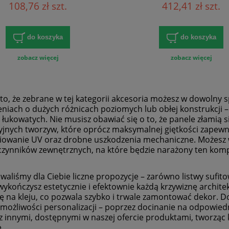
108,76 zł szt.
412,41 zł szt.
[cm]
[cm]
do koszyka
do koszyka
zobacz więcej
zobacz więcej
to, że zebrane w tej kategorii akcesoria możesz w dowolny
eniach o dużych różnicach poziomych lub obłej konstrukcji
 łukowatych. Nie musisz obawiać się o to, że panele złamią 
jnych tworzyw, które oprócz maksymalnej giętkości zapewn
owanie UV oraz drobne uszkodzenia mechaniczne. Możesz 
 czynników zewnętrznych, na które będzie narażony ten k
waliśmy dla Ciebie liczne propozycje – zarówno listwy sufit
wykończysz estetycznie i efektownie każdą krzywiznę archite
ię na kleju, co pozwala szybko i trwale zamontować dekor. D
 możliwości personalizacji – poprzez docinanie na odpowie
 z innymi, dostępnymi w naszej ofercie produktami, tworzą
e.