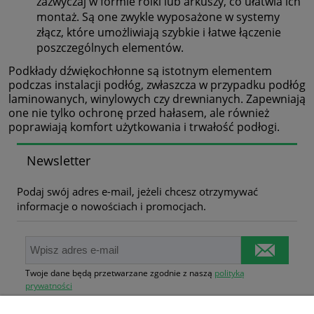
zazwyczaj w formie rolki lub arkuszy, co ułatwia ich
montaż. Są one zwykle wyposażone w systemy
złącz, które umożliwiają szybkie i łatwe łączenie
poszczególnych elementów.
Podkłady dźwiękochłonne są istotnym elementem
podczas instalacji podłóg, zwłaszcza w przypadku podłóg
laminowanych, winylowych czy drewnianych. Zapewniają
one nie tylko ochronę przed hałasem, ale również
poprawiają komfort użytkowania i trwałość podłogi.
Newsletter
Podaj swój adres e-mail, jeżeli chcesz otrzymywać
informacje o nowościach i promocjach.
Twoje dane będą przetwarzane zgodnie z naszą
polityką
prywatności