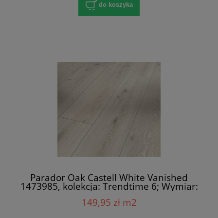
do koszyka
Parador Oak Castell White Vanished
1473985, kolekcja: Trendtime 6; Wymiar:
9x243x2200 mm; AC5/32; V-Fuga x 4
149,95 zł m2