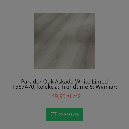
Parador Oak Askada White Limed
1567470, kolekcja: Trendtime 6; Wymiar:
9x243x2200 mm; AC5/32; V-Fuga x 4
149,95 zł m2
do koszyka