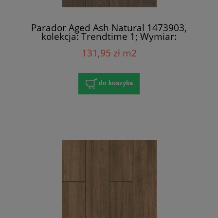
Parador Aged Ash Natural 1473903,
kolekcja: Trend­time 1; Wymiar:
8x158x1285 mm; AC4/32; V-Fuga x 4;
131,95 zł m2
do koszyka