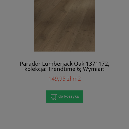
Parador Lumberjack Oak 1371172,
kolekcja: Trendtime 6; Wymiar:
9x243x2200 mm; AC5/32; V-Fuga x 4
149,95 zł m2
do koszyka