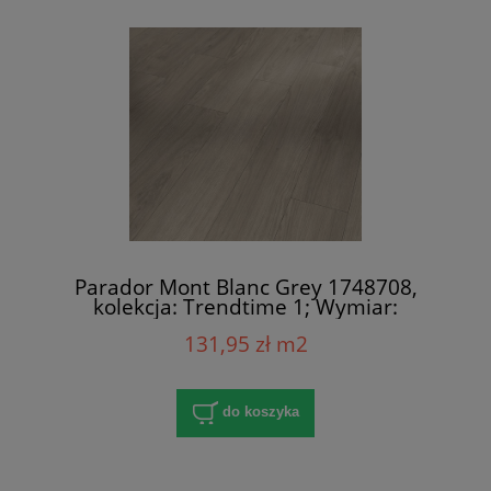
Parador Mont Blanc Grey 1748708,
kolekcja: Trendtime 1; Wymiar:
8x158x1285 mm; AC4/32; V-Fuga x 4
131,95 zł m2
do koszyka