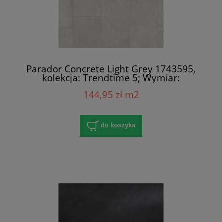
Parador Concrete Light Grey 1743595,
kolekcja: Trendtime 5; Wymiar:
8x400x858 mm; AC4/32; V-Fuga x 4
144,95 zł m2
do koszyka