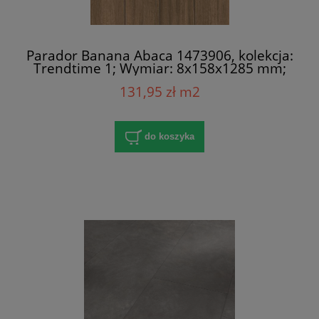
Parador Ba­nana Abaca 1473906, kolekcja:
Trend­time 1; Wymiar: 8x158x1285 mm;
AC4/32; V-Fuga x 4
131,95 zł m2
do koszyka