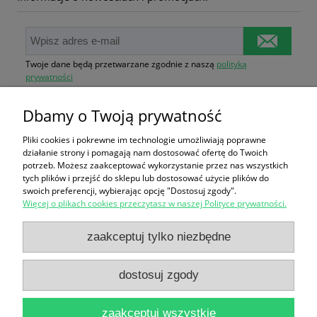
Twoje dane będą przetwarzane zgodnie z naszą
polityką
prywatności
Dbamy o Twoją prywatność
Zakupy
Pliki cookies i pokrewne im technologie umożliwiają poprawne
działanie strony i pomagają nam dostosować ofertę do Twoich
Pomoc
potrzeb. Możesz zaakceptować wykorzystanie przez nas wszystkich
tych plików i przejść do sklepu lub dostosować użycie plików do
swoich preferencji, wybierając opcję "Dostosuj zgody".
Moje konto
Więcej o plikach cookies przeczytasz w naszej Polityce prywatności.
Informacje
zaakceptuj tylko niezbędne
dostosuj zgody
ZGE Sp. z o.o.
| Kamiennogórska 9/U1, 60-179 Poznań, woj.
zaakceptuj wszystkie