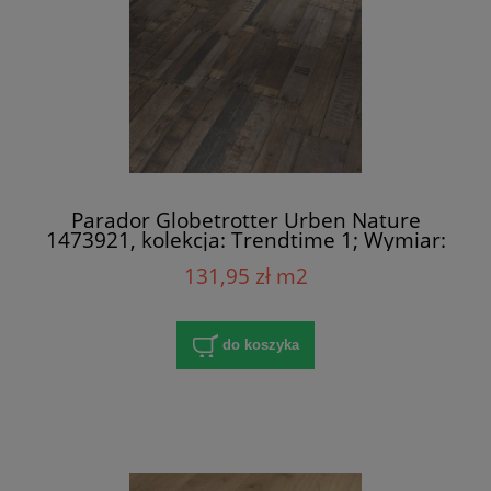
Parador Globetrotter Urben Nature
1473921, kolekcja: Trendtime 1; Wymiar:
8x158x1285 mm; AC4/32; V-Fuga x 4
131,95 zł m2
do koszyka