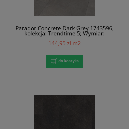
Parador Concrete Dark Grey 1743596,
kolekcja: Trendtime 5; Wymiar:
8x400x858 mm; AC4/32; V-Fuga x 4
144,95 zł m2
do koszyka