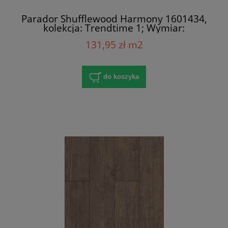
Parador Shufflewood Harmony 1601434,
kolekcja: Trendtime 1; Wymiar:
8x158x1285 mm; AC4/32; V-Fuga x 4
131,95 zł m2
do koszyka