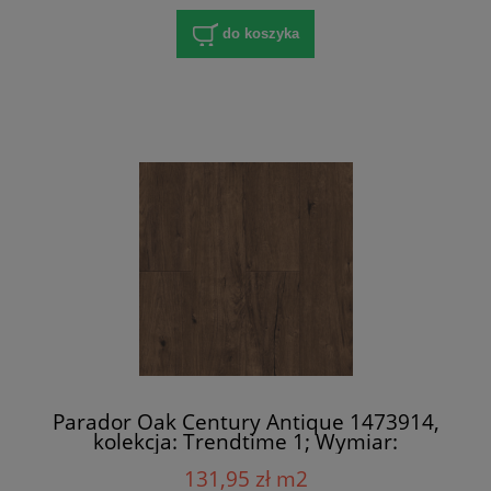
do koszyka
Parador Oak Century Antique 1473914,
kolekcja: Trendtime 1; Wymiar:
8x158x1285 mm; AC4/32; V-Fuga x 4
131,95 zł m2