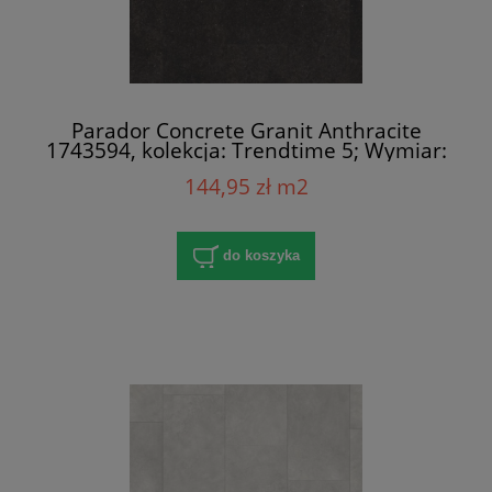
Parador Concrete Granit Anthracite
1743594, kolekcja: Trendtime 5; Wymiar:
8x400x858 mm; AC4/32; V-Fuga x 4
144,95 zł m2
do koszyka