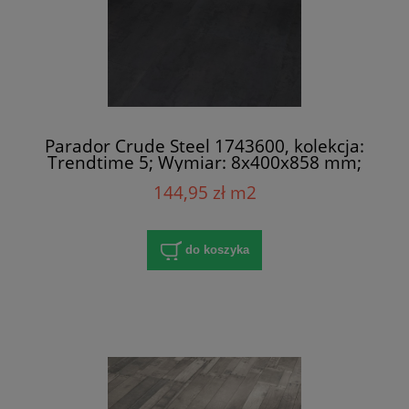
Parador Crude Steel 1743600, kolekcja:
Trendtime 5; Wymiar: 8x400x858 mm;
AC4/32; V-Fuga x 4
144,95 zł m2
do koszyka