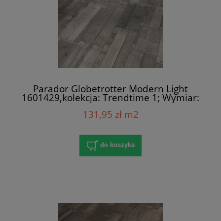
Parador Globetrotter Modern Light
1601429,kolekcja: Trendtime 1; Wymiar:
8x158x1285 mm; AC4/32; V-Fuga x 4
131,95 zł m2
do koszyka