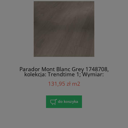
Parador Mont Blanc Grey 1748708,
kolekcja: Trendtime 1; Wymiar:
8x158x1285 mm; AC4/32; V-Fuga x 4
131,95 zł m2
do koszyka