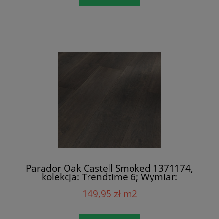
Parador Oak Castell Smoked 1371174,
kolekcja: Trendtime 6; Wymiar:
9x243x2200 mm; AC5/32; V-Fuga x 4
149,95 zł m2