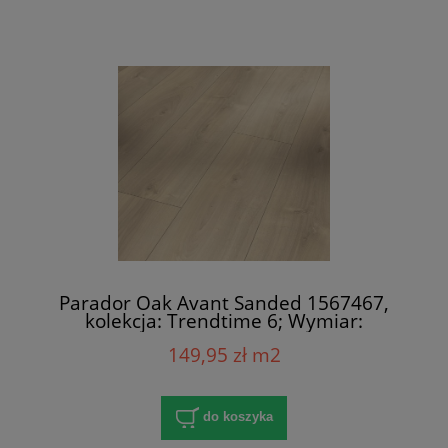
Parador Oak Avant Sanded 1567467,
kolekcja: Trendtime 6; Wymiar:
9x243x2200 mm; AC5/32; V-Fuga x 4
149,95 zł m2
do koszyka