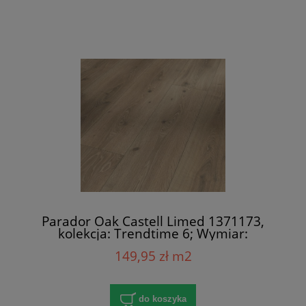
Parador Oak Castell Limed 1371173,
kolekcja: Trendtime 6; Wymiar:
9x243x2200 mm; AC5/32; V-Fuga x 4
149,95 zł m2
do koszyka