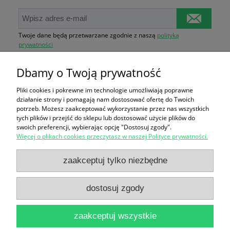
Twoje dane będą przetwarzane zgodnie z naszą
polityką
prywatności
Dbamy o Twoją prywatność
Zakupy
Pliki cookies i pokrewne im technologie umożliwiają poprawne
działanie strony i pomagają nam dostosować ofertę do Twoich
Pomoc
potrzeb. Możesz zaakceptować wykorzystanie przez nas wszystkich
tych plików i przejść do sklepu lub dostosować użycie plików do
swoich preferencji, wybierając opcję "Dostosuj zgody".
Moje konto
Więcej o plikach cookies przeczytasz w naszej Polityce prywatności.
Informacje
zaakceptuj tylko niezbędne
dostosuj zgody
ZGE Sp. z o.o.
| Kamiennogórska 9/U1, 60-179 Poznań, woj.
zaakceptuj wszystkie
wielkopolskie | telefon:
795 666 972
, e-mail: